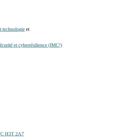
t technologie
et
sécurité et cyberrésilience (IMC²)
l QC H3T 2A7