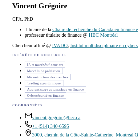
Vincent Grégoire
CFA, PhD
Titulaire de la
Chaire de recherche du Canada en finance e
professeur titulaire de finance @
HEC Montréal
Chercheur affilié @
IVADO
,
Institut multidisciplinaire en cyber
INTÉRÊTS DE RECHERCHE
IA et marchés financiers
Marchés de prédiction
Microstructure des marchés
Trading algorithmique
Apprentissage automatique en finance
Cybersécurité en finance
COORDONNÉES
vincent.gregoire@hec.ca
+1 (514) 340-6595
3000, chemin de la Côte-Sainte-Catherine, Montréa