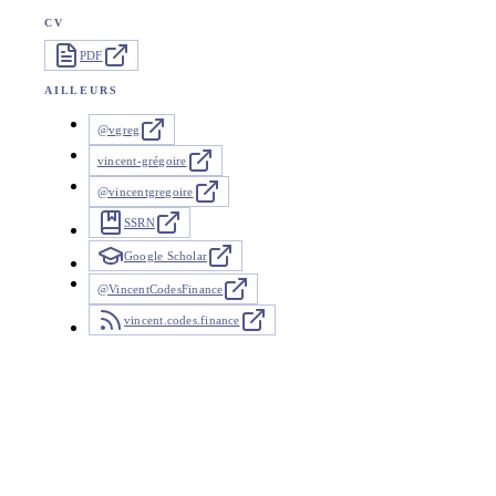
CV
PDF
AILLEURS
@vgreg
vincent-grégoire
@vincentgregoire
SSRN
Google Scholar
@VincentCodesFinance
vincent.codes.finance
Actualités
26 mises à jour depuis 2025
Travaux récents et entrevues. La couverture qui cite mes articles 