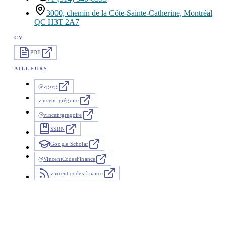
3000, chemin de la Côte-Sainte-Catherine, Montréal
QC H3T 2A7
CV
PDF
AILLEURS
@vgreg
vincent-grégoire
@vincentgregoire
SSRN
Google Scholar
@VincentCodesFinance
vincent.codes.finance
Actualités
26 mises à jour depuis 2025